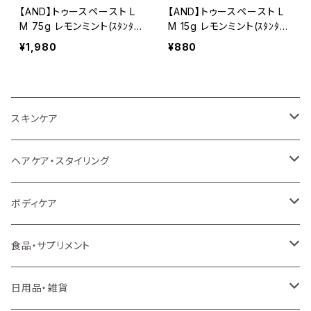
【AND】トゥースペースト L
【AND】トゥースペースト L
M 75g レモンミント(ｽﾀﾝﾀﾞ
M 15g レモンミント(ｽﾀﾝﾀﾞｰ
ｰﾄﾞ)
ﾄﾞ)
¥1,980
¥880
スキンケア
洗顔・クレンジング
ヘアケア・スタイリング
化粧水
シャンプー
ボディケア
乳液
トリートメント・ヘアマスク
ボディソープ
食品・サプリメント
美容液・オイル
アウトバストリートメント
ボディスクラブ
サプリメント
日用品・雑貨