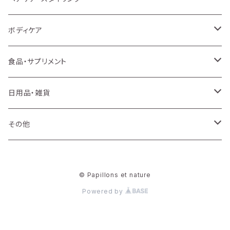
化粧水
シャンプー
ボディケア
乳液
トリートメント・ヘアマスク
ボディソープ
食品・サプリメント
美容液・オイル
アウトバストリートメント
ボディスクラブ
サプリメント
日用品・雑貨
クリーム
スタイリング
ボディクリーム
プロテイン
消臭・除菌・虫よけ
その他
フェイスマスク
ヘアケア・スタイリングその他
デリケートゾーン
穀物・シリアル・麺類
バス・トイレ
ラッピング
© Papillons et nature
アイケア
ハンドケア
ドリンク・スープ
ランドリー
講座
Powered by
UVケア
ボディケアその他
お菓子
キッチン・食器
検査キット