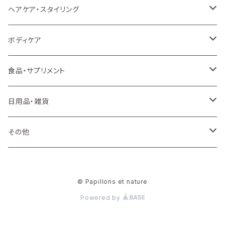
洗顔・クレンジング
ヘアケア・スタイリング
化粧水
シャンプー
ボディケア
乳液
トリートメント・ヘアマスク
ボディソープ
食品・サプリメント
美容液・オイル
アウトバストリートメント
ボディスクラブ
サプリメント
日用品・雑貨
クリーム
スタイリング
ボディクリーム
プロテイン
消臭・除菌・虫よけ
その他
フェイスマスク
ヘアケア・スタイリングその他
デリケートゾーン
穀物・シリアル・麺類
バス・トイレ
ラッピング
© Papillons et nature
アイケア
ハンドケア
ドリンク・スープ
ランドリー
講座
Powered by
UVケア
ボディケアその他
お菓子
キッチン・食器
検査キット