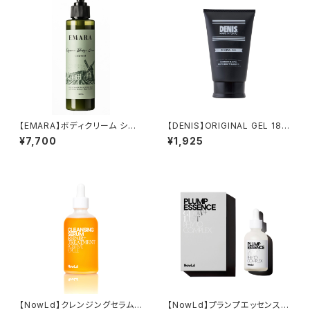
【EMARA】ボディクリーム シダ
【DENIS】ORIGINAL GEL 180
ーウッド 150ml
g
¥7,700
¥1,925
【NowLd】クレンジングセラム
【NowLd】プランプエッセンス