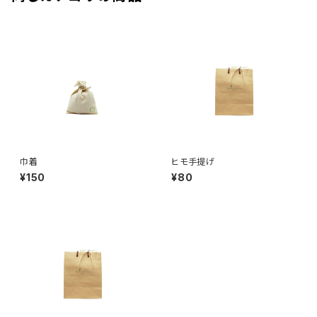
巾着
ヒモ手提げ
¥150
¥80