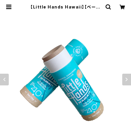
【Little Hands Hawaii】【ベージ
ュ】Little Hands Hawaii スティッ
クタイプ 27g | Papillons et natu
re