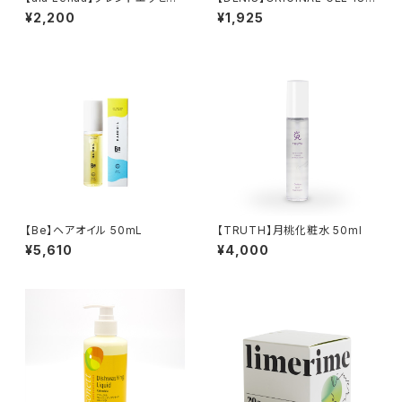
シャルオイル Arbor 10ml
g
¥2,200
¥1,925
【Be】ヘアオイル 50mL
【TRUTH】月桃化粧水 50ml
¥5,610
¥4,000