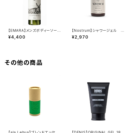
【EMARA】メンズボディーソープ
【Nostrum】シャワージェル Ｂ
150mL
＆Ｗ 300ml
¥4,400
¥2,970
その他の商品
【ala Lehua】ブレンドエッセン
【DENIS】ORIGINAL GEL 180